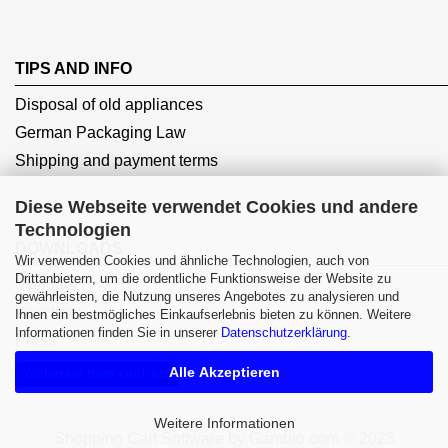
TIPS AND INFO
Disposal of old appliances
German Packaging Law
Shipping and payment terms
Diese Webseite verwendet Cookies und andere
Technologien
DOWNLOADS
Wir verwenden Cookies und ähnliche Technologien, auch von
Drittanbietern, um die ordentliche Funktionsweise der Website zu
Manuals
gewährleisten, die Nutzung unseres Angebotes zu analysieren und
Vouchers
Ihnen ein bestmögliches Einkaufserlebnis bieten zu können. Weitere
Informationen finden Sie in unserer
Datenschutzerklärung
.
Press
Alle Akzeptieren
Withdraw from contract
Weitere Informationen
Shopping Cart Software
by Gambio.com © 2023